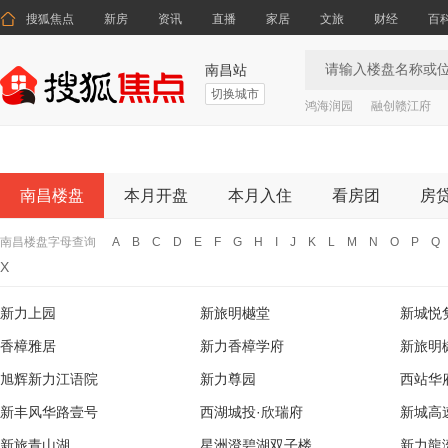

搜狐焦点
新房
资讯
直播
家居
文旅
财经
百
南昌站
切换城市
鸿海润园
融创赣江府
南昌楼盘
本月开盘
本月入住
看房团
房
南昌楼盘字母查询
A
B
C
D
E
F
G
H
I
J
K
L
M
N
O
P
Q
X
新力上园
新旅明樾堂
新城悦
香樟雅居
新力香樟学府
新旅明
旭辉新力江语院
新力尊园
西站华
新丰风华路壹号
西湖城投·欣瑞府
新城高
新旅青山湖
星洲澄碧湖双子楼
新力龍