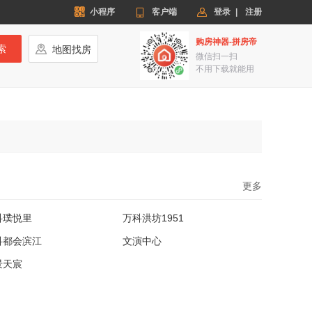


小程序

客户端
登录
|
注册
购房神器-拼房帝
索

地图找房
微信扫一扫
不用下载就能用
更多
科璞悦里
万科洪坊1951
科都会滨江
文演中心
景天宸