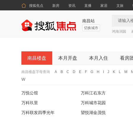

搜狐焦点
新房
资讯
直播
家居
文旅
南昌站
切换城市
鸿海润园
南昌楼盘
本月开盘
本月入住
看房
南昌楼盘字母查询
A
B
C
D
E
F
G
H
I
J
K
L
M
W
万悦公馆
万科江右东方
万科玖里
万科城市花园
万科联发四季光年
望悦湖金茂悦