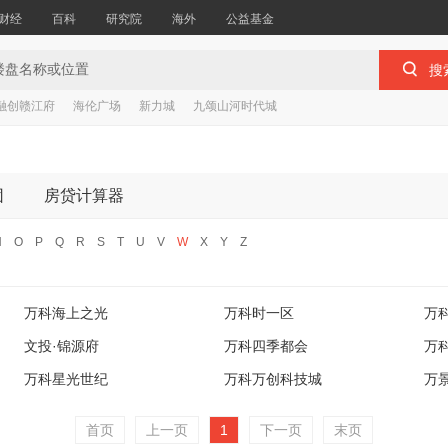
财经
百科
研究院
海外
公益基金

搜
融创赣江府
海伦广场
新力城
九颂山河时代城
团
房贷计算器
N
O
P
Q
R
S
T
U
V
W
X
Y
Z
万科海上之光
万科时一区
万
文投·锦源府
万科四季都会
万
万科星光世纪
万科万创科技城
万
首页
上一页
1
下一页
末页