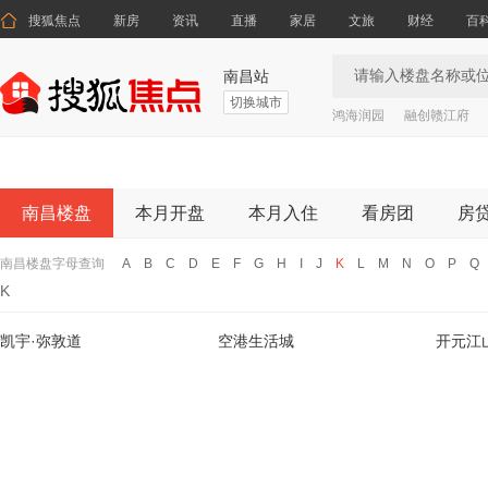

搜狐焦点
新房
资讯
直播
家居
文旅
财经
百
南昌站
切换城市
鸿海润园
融创赣江府
南昌楼盘
本月开盘
本月入住
看房团
房
南昌楼盘字母查询
A
B
C
D
E
F
G
H
I
J
K
L
M
N
O
P
Q
K
凯宇·弥敦道
空港生活城
开元江