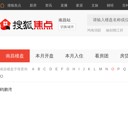

搜狐焦点
新房
资讯
直播
家居
文旅
财经
百
南昌站
切换城市
鸿海润园
融创赣江府
南昌楼盘
本月开盘
本月入住
看房团
房
南昌楼盘字母查询
A
B
C
D
E
F
G
H
I
J
K
L
M
N
O
P
Q
O
鸥鹏湾