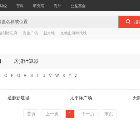
财经
百科
研究院
海外
公益基金

搜
融创赣江府
海伦广场
新力城
九颂山河时代城
团
房贷计算器
N
O
P
Q
R
S
T
U
V
W
X
Y
Z
通源新建城
太平洋广场
天
首页
上一页
1
下一页
末页