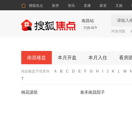

搜狐焦点
新房
资讯
直播
家居
文旅
南昌站
切换城市
鸿海润园
南昌楼盘
本月开盘
本月入住
看房
南昌楼盘字母查询
A
B
C
D
E
F
G
H
I
J
K
L
M
T
桃花源筑
泰禾南昌院子