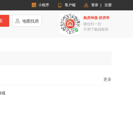


小程序

客户端
登录
|
注册
购房神器-拼房帝
索

地图找房
微信扫一扫
不用下载就能用
更多
御城