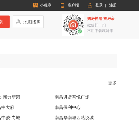


小程序

客户端
登录
|
注册
购房神器-拼房帝
索

地图找房
微信扫一扫
不用下载就能用
更多
水·新力新园
南昌进贤吾悦广场
昌中大府
南昌保利中心
昌中骏·尚城
南昌华南城西站悦城