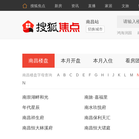

搜狐焦点
新房
资讯
直播
家居
文旅
南昌站
切换城市
鸿海润园
南昌楼盘
本月开盘
本月入住
看房
南昌楼盘字母查询
A
B
C
D
E
F
G
H
I
J
K
L
M
N
南崇湖畔和光
南旅·嘉福里
年代星辰
南水玖悦府
南昌祥生府
南昌保利天汇
南昌恒大林溪府
南昌恒大珺庭