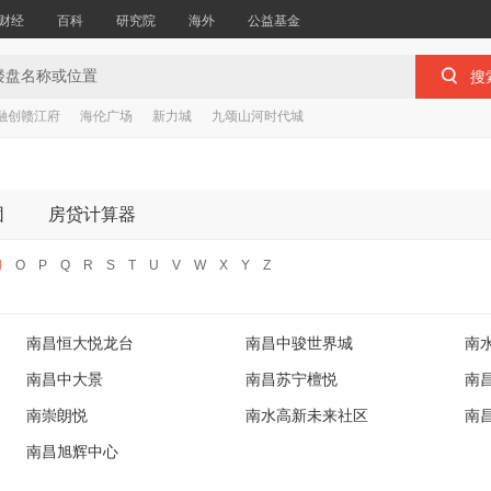
财经
百科
研究院
海外
公益基金

搜
融创赣江府
海伦广场
新力城
九颂山河时代城
团
房贷计算器
N
O
P
Q
R
S
T
U
V
W
X
Y
Z
南昌恒大悦龙台
南昌中骏世界城
南
南昌中大景
南昌苏宁檀悦
南
南崇朗悦
南水高新未来社区
南
南昌旭辉中心