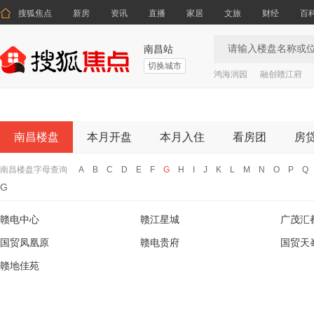

搜狐焦点
新房
资讯
直播
家居
文旅
财经
百
南昌站
切换城市
鸿海润园
融创赣江府
南昌楼盘
本月开盘
本月入住
看房团
房
南昌楼盘字母查询
A
B
C
D
E
F
G
H
I
J
K
L
M
N
O
P
Q
G
赣电中心
赣江星城
广茂汇
国贸凤凰原
赣电贵府
国贸天
赣地佳苑