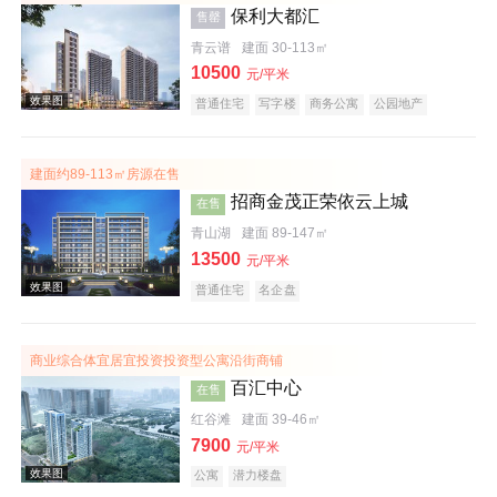
保利大都汇
售罄
效果图
青云谱
建面 30-113㎡
10500
元/平米
普通住宅
写字楼
商务公寓
公园地产
教育地产
名企盘
建面约89-113㎡房源在售
招商金茂正荣依云上城
在售
青山湖
建面 89-147㎡
13500
元/平米
效果图
普通住宅
名企盘
商业综合体宜居宜投资投资型公寓沿街商铺
百汇中心
在售
红谷滩
建面 39-46㎡
7900
元/平米
公寓
潜力楼盘
样板间