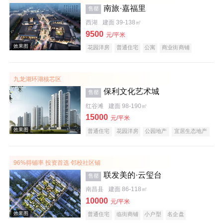
南旅·嘉福里
售罄
西湖
建面 39-138㎡
9500
元/平米
花园洋房
普通住宅
公寓
商业街商铺
公园地产
旅游地产
临铁盘
九龙湖环湖核芯区
效果图
保利文化艺术城
售罄
红谷滩
建面 98-190㎡
15000
元/平米
普通住宅
花园洋房
公园地产
宜居生态地产
湖景地产
名企盘
96%得铺率 投资首选 邻校社区铺
联发美的·云玺台
售罄
效果图
南昌县
建面 86-118㎡
10000
元/平米
普通住宅
临街商铺
小户型
名企盘