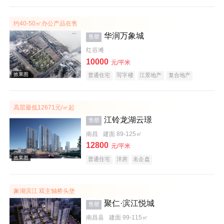
约40-50㎡办公产品在售
华润万象城
售罄
红谷滩
10000
效果图
元/平米
普通住宅
写字楼
江景地产
复合地产
小户型
大平层
名企盘
高层最低12671元/㎡起
江铃龙湖云璟
售罄
南昌
建面 89-125㎡
12800
元/平米
普通住宅
洋房
名企盘
效果图
象湖滨江 双主轴桥头堡
聚仁·滨江悦城
售罄
南昌县
建面 99-115㎡