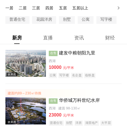
300万以上
一居
二居
三居
四居
五居
五居以上
普通住宅
花园洋房
别墅
公寓
写字楼
新房
直播
资讯
财经
建发中粮朝阳九里
在售
西湖
10000
元/平米
公寓
写字楼
名企盘
临铁盘
建面约89～230㎡待推
华侨城万科世纪水岸
在售
西湖
建面 98-130㎡
23000
元/平米
普通住宅
别墅
洋房
湖景地产
大平层