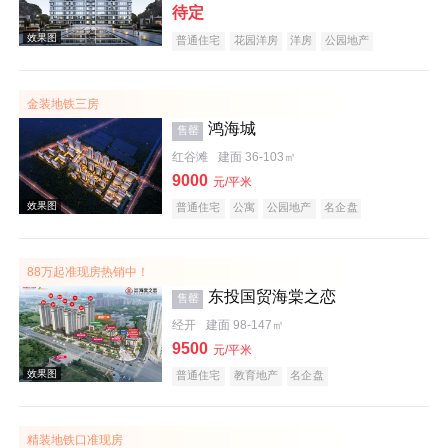
效果图
待定
普通住宅
花园洋房
洋房
公园地产
湖景地产
名企盘
金装地铁三房
鸿海城
售罄
红谷滩
建面 36-103㎡
9000
元/平米
普通住宅
公寓
公园地产
名企盘
效果图
88万起准现房热销中！
东投国贸海棠之恋
售罄
经开
建面 98-147㎡
9500
元/平米
普通住宅
教育地产
名企盘
效果图
精装地铁口准现房