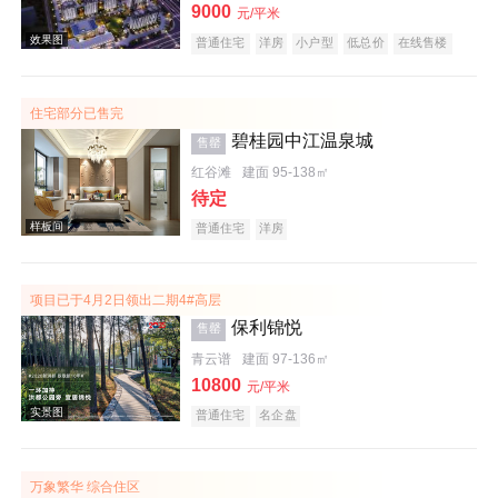
9000
元/平米
普通住宅
洋房
小户型
低总价
在线售楼
效果图
住宅部分已售完
碧桂园中江温泉城
售罄
红谷滩
建面 95-138㎡
待定
普通住宅
洋房
项目已于4月2日领出二期4#高层
效果图
保利锦悦
售罄
青云谱
建面 97-136㎡
10800
元/平米
普通住宅
名企盘
万象繁华 综合住区