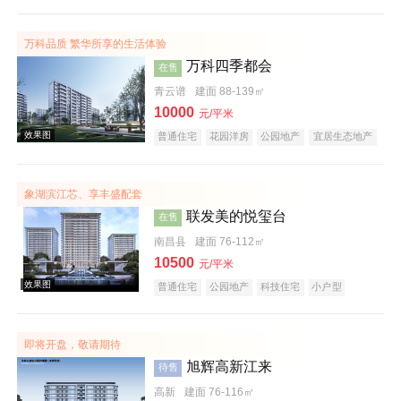
名企盘
文旅地产
万科品质 繁华所享的生活体验
效果图
万科四季都会
在售
青云谱
建面 88-139㎡
10000
元/平米
普通住宅
花园洋房
公园地产
宜居生态地产
象湖滨江芯、享丰盛配套
联发美的悦玺台
在售
效果图
南昌县
建面 76-112㎡
10500
元/平米
普通住宅
公园地产
科技住宅
小户型
低总价
即将开盘，敬请期待
旭辉高新江来
待售
高新
建面 76-116㎡