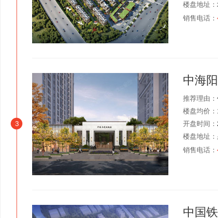
楼盘地址：
销售电话：
中海阳
推荐理由：
楼盘均价：
3
开盘时间：
楼盘地址：
销售电话：
中国铁