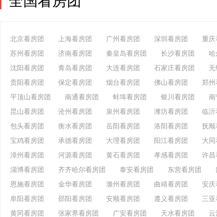
全国看房团
北京看房团
上海看房团
广州看房团
深圳看房团
重庆
苏州看房团
济南看房团
秦皇岛看房团
长沙看房团
哈
沈阳看房团
青岛看房团
大连看房团
石家庄看房团
无
贵阳看房团
保定看房团
烟台看房团
佛山看房团
郑州
平顶山看房团
南通看房团
蚌埠看房团
银川看房团
南
昆山看房团
沧州看房团
泉州看房团
潍坊看房团
临沂
包头看房团
衡水看房团
岳阳看房团
洛阳看房团
抚顺
宝鸡看房团
承德看房团
大理看房团
阳江看房团
大同
漳州看房团
河源看房团
黄石看房团
孝感看房团
许昌
淄博看房团
齐齐哈尔看房团
泰安看房团
东营看房团
恩施看房团
金华看房团
滁州看房团
曲靖看房团
安庆
阜阳看房团
邵阳看房团
安顺看房团
遵义看房团
三亚
黄冈看房团
张家界看房团
广安看房团
天水看房团
云