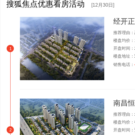
搜狐焦点优惠看房活动
[12月30日]
经开正
推荐理由：
楼盘均价：
开盘时间：
1
楼盘地址：
销售电话：
南昌恒
推荐理由：
楼盘均价：
2
开盘时间：