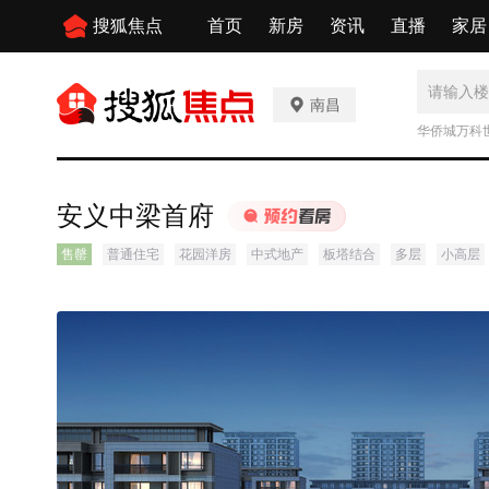
搜狐焦点
首页
新房
资讯
直播
家居
南昌
华侨城万科
安义中梁首府
售罄
普通住宅
花园洋房
中式地产
板塔结合
多层
小高层