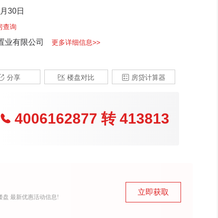
1月30日
房查询
置业有限公司
更多详细信息>>

分享

楼盘对比

房贷计算器
4006162877
转
413813

立即获取
盘 最新优惠活动信息!