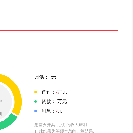
-
月供：
元
首付：
-
万元
%
贷款：
-
万元
利息：
-
元
例
您需要开具-元/月的收入证明
1. 此结果为等额本息的计算结果;