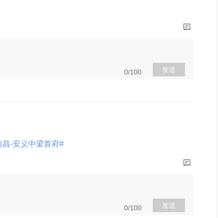
发送
0/100
南昌-安义中梁首府#
展开
发送
0/100