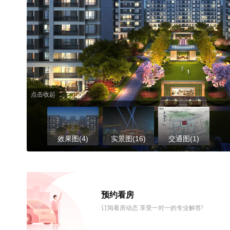
点击收起
效果图(4)
实景图(16)
交通图(1)
预约看房
订阅看房动态 享受一对一的专业解答!