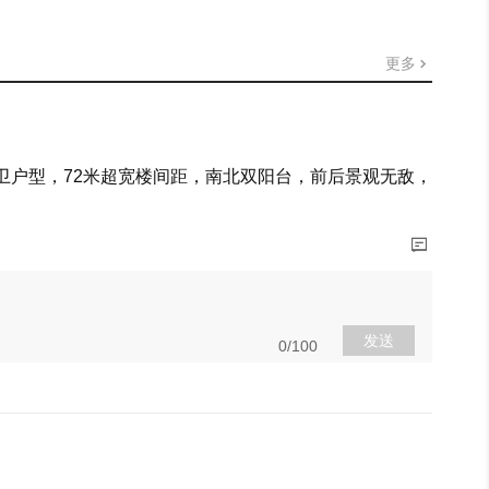
更多
两卫户型，72米超宽楼间距，南北双阳台，前后景观无敌，
展开
发送
0/100