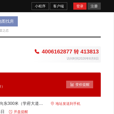
小程序
客户端
登录
注册
地图找房
棠之恋
4006162877
413813

转
访问时间2026年8月8日

变价提醒
价）
安义 龙津学校向东300米（学府大道与建设东路交汇处）

地址发送到手机
4日

开盘提醒