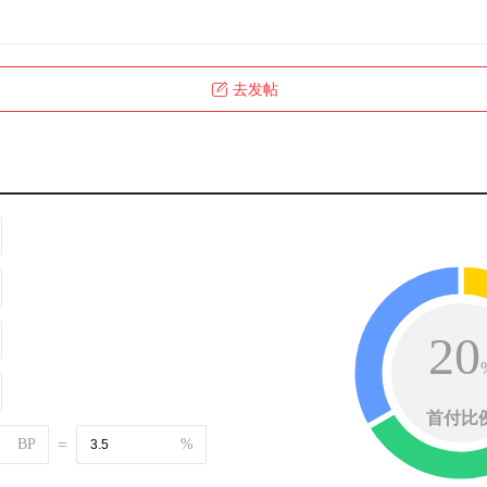
去发帖
20
首付比
BP
=
%