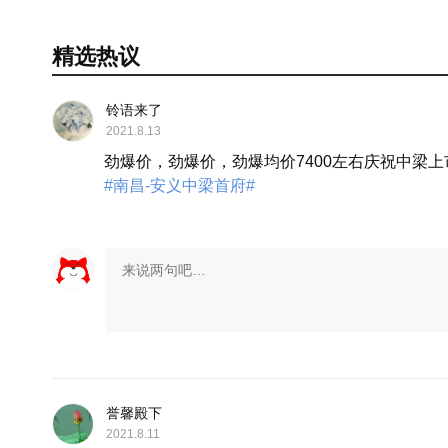
精选热议
铃语来了
2021.8.13
劲爆价，劲爆价，劲爆均价7400左右庆祝中梁上
#南昌-安义中梁首府#
誉馨殿下
2021.8.11