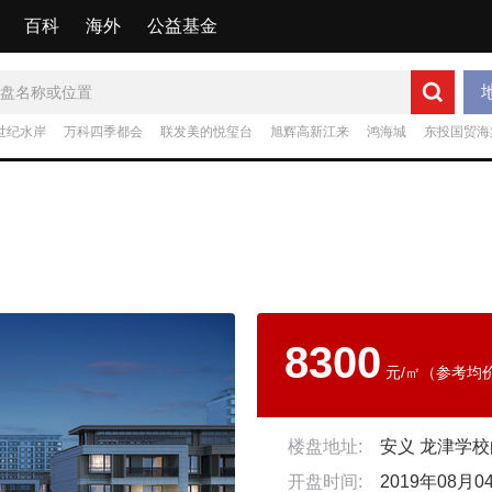
百科
海外
公益基金
世纪水岸
万科四季都会
联发美的悦玺台
旭辉高新江来
鸿海城
东投国贸海
8300
元/㎡（参考均
楼盘地址:
开盘时间:
2019年08月0