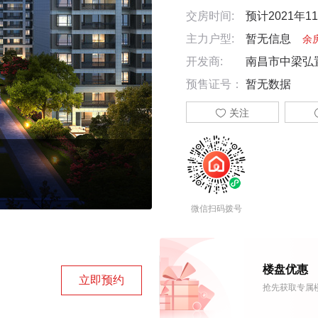
交房时间:
预计2021年1
主力户型:
暂无信息
余
开发商:
南昌市中梁弘
预售证号：
暂无数据

关注
微信扫码拨号
楼盘优惠
立即预约
抢先获取专属楼